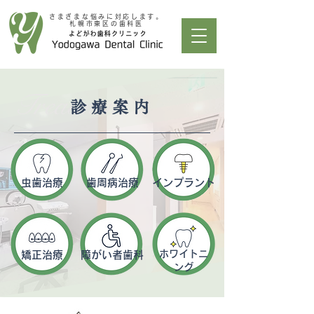
さまざまな悩みに対応します。
札幌市東区の歯科医
Treatment
診療案内
​虫歯治療
​歯周病治療
インプラント
ホワイトニ
​矯正治療
​障がい者歯科
ング