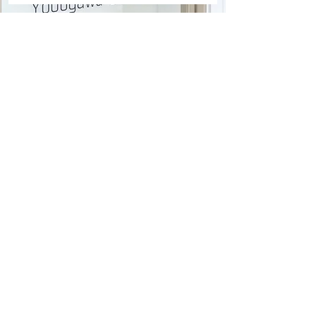
ホワイトニング
誰もが安心して通える歯科医療を
提供
当院では、機能回復だけでなく、患者様が自信を
持って笑える「美しさ」も追求しています。専門
的な知識を持つ歯科医師が、安全かつ効果的なホ
ワイトニングを提供し、理想の白さを実現しま
す。
「歯がしみる」「白くならない」といったトラブ
ルを防ぐため、当院では術前の精密な診査を徹底
します。虫歯や歯周病、過去の治療歴などを考慮
し、患者様の歯と歯茎の状態に合わせて、最も効
果的で安全な方法をご提案いたします。